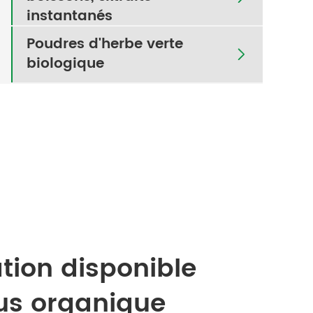
instantanés
Poudres d'herbe verte

biologique
ation disponible
us organique