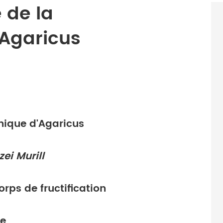
 de la
 Agaricus
nique d'Agaricus
ei Murill
orps de fructification
ne