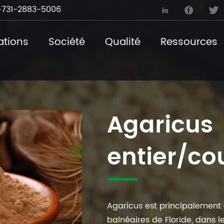
731-2883-5006



ations
Société
Qualité
Ressources
Agaricus
entier/co
Agaricus est principalement d
balnéaires de Floride, dans le