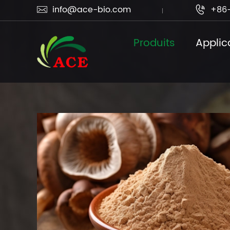
info@ace-bio.com
+86-


Produits
Applic