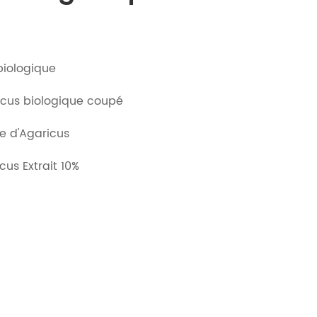
biologique
icus biologique coupé
e d'Agaricus
us Extrait 10%