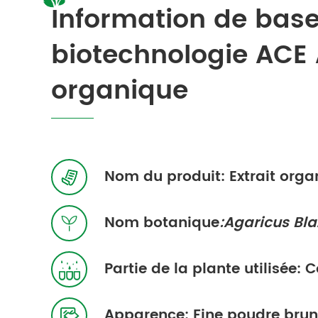
Information de base
biotechnologie ACE
organique
Nom du produit: Extrait orga

Nom botanique
:Agaricus Blaz

Partie de la plante utilisée: C

Apparence: Fine poudre bru
