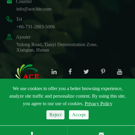

Courriel
info@ace-bio.com

Tel
+86-731-2883-5006

Ajouter
Yulong Road, Tianyi Demonstration Zone,
Xiangtan, Hunan
We use cookies to offer you a better browsing experience,
analyze site traffic and personalize content. By using this site,
Droit d'auteur ©
ACE Biotechnology Co., Ltd.
Tous
you agree to our use of cookies.
Privacy Policy
droits réservés.
Plan du site
|
Politique de confidentialité
Reject
Accept

