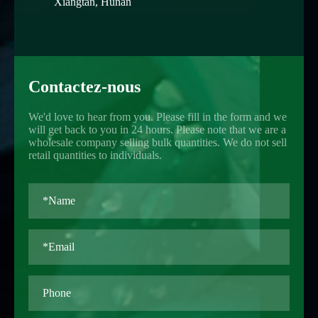
Xiangtan, Hunan
Contactez-nous
We'd love to hear from you. Please fill in the form and we
will get back to you in 24 hours. Please note that we are a
wholesale company selling bulk quantities. We do not sell
retail quantities to individuals.