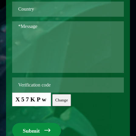
X57KPw
Change

Submit