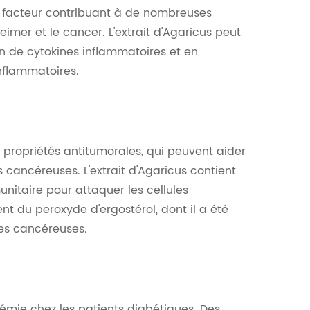
n facteur contribuant à de nombreuses
heimer et le cancer. L'extrait d'Agaricus peut
on de cytokines inflammatoires et en
nflammatoires.
s propriétés antitumorales, qui peuvent aider
s cancéreuses. L'extrait d'Agaricus contient
nitaire pour attaquer les cellules
ent du peroxyde d'ergostérol, dont il a été
les cancéreuses.
ycémie chez les patients diabétiques. Des