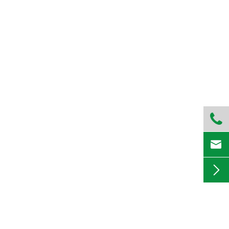


