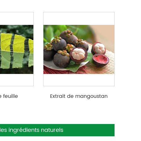
e feuille
Extrait de mangoustan
ommia
es ingrédients naturels