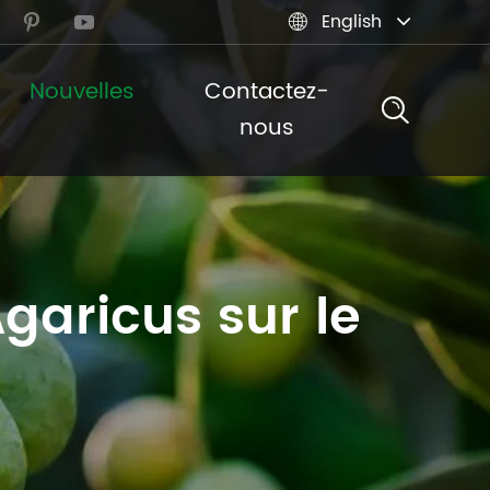
English



Nouvelles
Contactez-
nous
Agaricus sur le