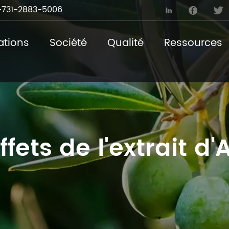
731-2883-5006



ations
Société
Qualité
Ressources
ffets de l'extrait d'