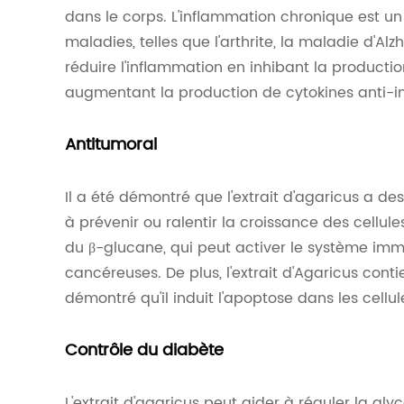
dans le corps. L'inflammation chronique est u
maladies, telles que l'arthrite, la maladie d'Alz
réduire l'inflammation en inhibant la producti
augmentant la production de cytokines anti-i
Antitumoral
Il a été démontré que l'extrait d'agaricus a de
à prévenir ou ralentir la croissance des cellule
du β-glucane, qui peut activer le système immu
cancéreuses. De plus, l'extrait d'Agaricus conti
démontré qu'il induit l'apoptose dans les cellu
Contrôle du diabète
L'extrait d'agaricus peut aider à réguler la gl