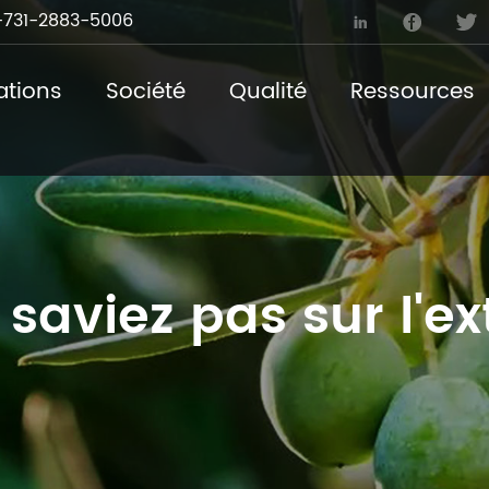
731-2883-5006



ations
Société
Qualité
Ressources
aviez pas sur l'ext