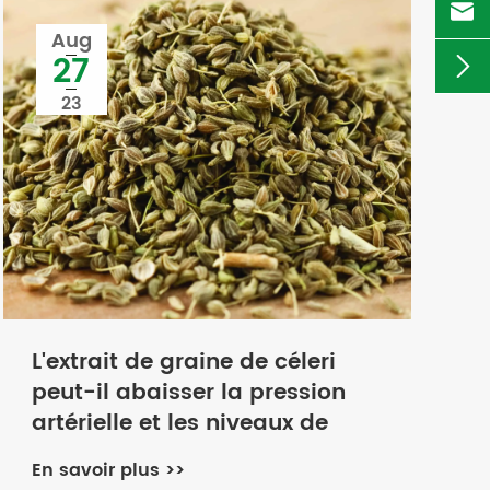

Aug
27

23
L'extrait de graine de céleri
peut-il abaisser la pression
artérielle et les niveaux de
cholestérol?
En savoir plus >>