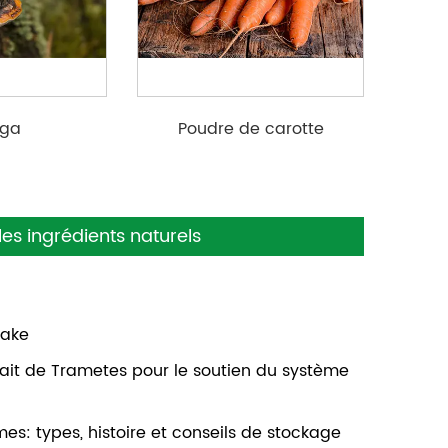
ga
Poudre de carotte
poudre/extrait
biologique
es ingrédients naturels
take
trait de Trametes pour le soutien du système
es: types, histoire et conseils de stockage