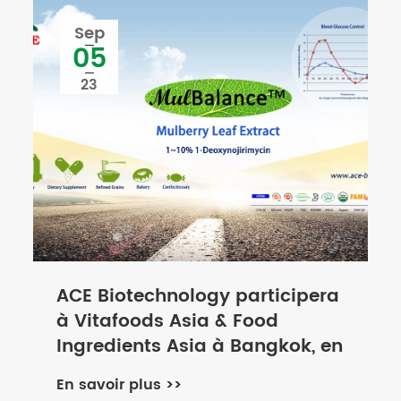
Sep
05
23
ACE Biotechnology participera
à Vitafoods Asia & Food
Ingredients Asia à Bangkok, en
Thaïlande, du 20 au 22
En savoir plus >>
septembre 2023