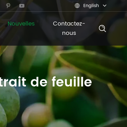
English



Nouvelles
Contactez-
nous
rait de feuille