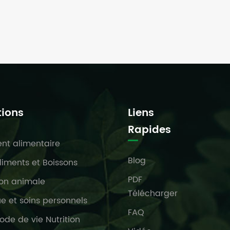
tions
Liens
Rapides
t alimentaire
Blog
liments et Boissons
PDF
ion animale
Télécharger
 et soins personnels
FAQ
ode de vie Nutrition